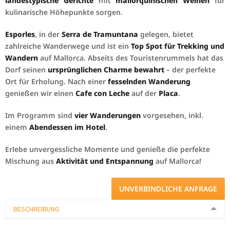
landestypische Gerichte
mit
mallorquinischen Weinen
für
kulinarische Höhepunkte sorgen.
Esporles
, in der
Serra de Tramuntana
gelegen, bietet
zahlreiche Wanderwege und ist ein
Top Spot für Trekking und
Wandern
auf Mallorca. Abseits des Touristenrummels hat das
Dorf seinen
ursprünglichen Charme bewahrt
– der perfekte
Ort für Erholung. Nach einer
fesselnden Wanderung
genießen wir einen
Cafe con Leche
auf der
Placa
.
Im Programm sind
vier Wanderungen
vorgesehen, inkl.
einem
Abendessen im Hotel
.
Erlebe unvergessliche Momente und genieße die perfekte
Mischung aus
Aktivität und Entspannung
auf Mallorca!
UNVERBINDLICHE ANFRAGE
BESCHREIBUNG