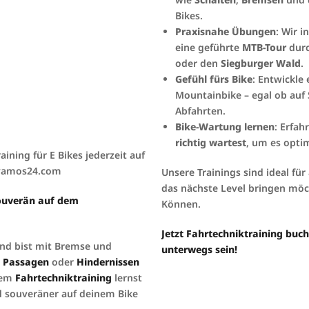
Bikes.
Praxisnahe Übungen
: Wir i
eine geführte
MTB-Tour
durc
oder den
Siegburger Wald
.
Gefühl fürs Bike
: Entwickle
Mountainbike – egal ob auf 
Abfahrten.
Bike-Wartung lernen
: Erfah
richtig wartest
, um es optim
ining für E Bikes jederzeit auf
o@vamos24.com
Unsere Trainings sind ideal für 
das nächste Level bringen mö
souverän auf dem
Können.
Jetzt Fahrtechniktraining buch
nd bist mit Bremse und
unterwegs sein!
n Passagen
oder
Hindernissen
rem
Fahrtechniktraining
lernst
d souveräner auf deinem Bike