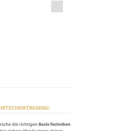
AHRTECHNIKTRAINING:
rrsche die richtigen
Basis-Techniken
das sichere Manövrieren deines