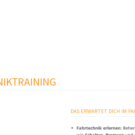
IKTRAINING
DAS ERWARTET DICH IM F
Fahrtechnik erlernen
: Behe
wie
Schalten
,
Bremsen
und 